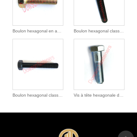
Boulon hexagonal en acier au carbone jaune
Boulon hexagonal classe 8.8 noir
Boulon hexagonal classe 10.9 noir
Vis à tête hexagonale de grade 5 zinguée